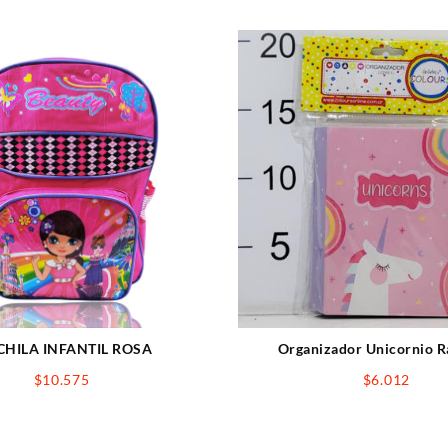
HILA INFANTIL ROSA
Organizador Unicornio 
$
10.575
$
6.012