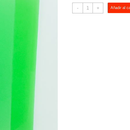
Carpeta
-
+
Añadir al ca
Transparente
Escolar
Verde
cantidad