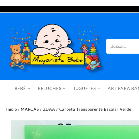
Saltar
al
contenido
BEBÉ
PELUCHES
JUGUETES
ART PARA B
Inicio
/
MARCAS
/
ZDAA
/ Carpeta Transparente Escolar Verde