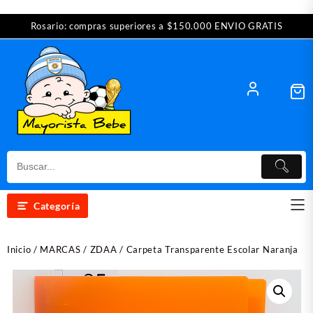
Saltar
Rosario: compras superiores a $150.000 ENVIO GRATIS
al
contenido
Categoría
Inicio
/
MARCAS
/
ZDAA
/ Carpeta Transparente Escolar Naranja