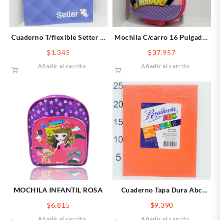
Cuaderno T/flexible Setter X
Mochila C/carro 16 Pulgadas
48 Cuadriculado
Minnie
$
1.345
$
37.957
Añadir al carrito
Añadir al carrito
MOCHILA INFANTIL ROSA
Cuaderno Tapa Dura Abc
Rivadavia X50 Hojas Rayadas
$
6.815
$
9.390
Naranja
Añadir al carrito
Añadir al carrito