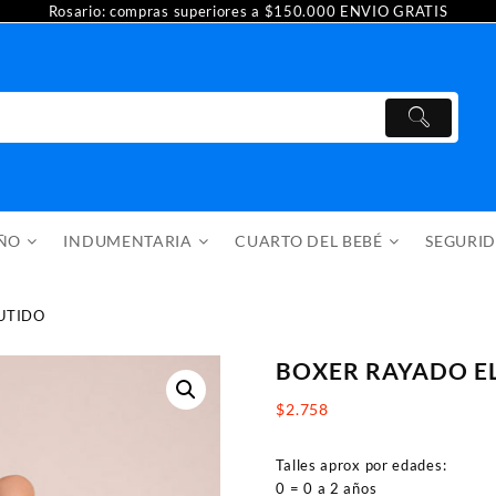
Rosario: compras superiores a $150.000 ENVIO GRATIS
AÑO
INDUMENTARIA
CUARTO DEL BEBÉ
SEGURI
UTIDO
BOXER RAYADO E
$
2.758
Talles aprox por edades:
0 = 0 a 2 años