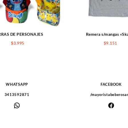
RAS DE PERSONAJES
Remera s/mangas «Sk
$
3.995
$
9.151
WHATSAPP
FACEBOOK
3413592871
/mayoristabeberosa
WhatsApp
Faceb