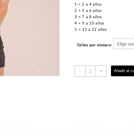
1 = 2 a 4 años
2 = 5 a 6 años
3 = 7 a 8 años
4 = 9 a 10 años
5 = 11 a 12 años
Talles por número
BOXER
-
+
Añadir al ca
RAYADO
ELAST.
EMBUTIDO
cantidad