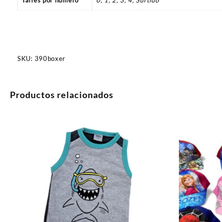
Talles por número
0, 1, 2, 3, 4, Surtido
SKU:
390boxer
Productos relacionados