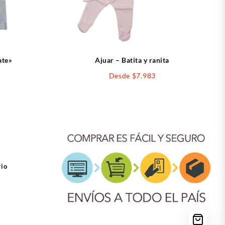
ate»
Ajuar – Batita y ranita
Desde
$
7.983
rio
ook