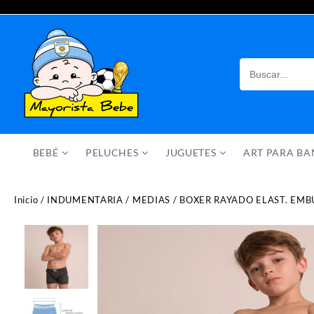
Saltar
al
contenido
BEBÉ
PELUCHES
JUGUETES
ART PARA B
Inicio
/
INDUMENTARIA
/
MEDIAS
/ BOXER RAYADO ELAST. EMB