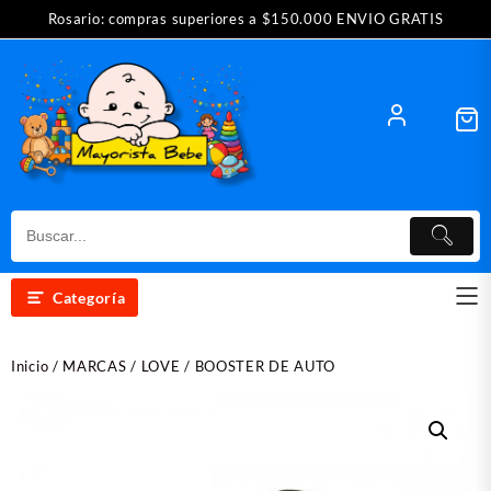
Saltar
Rosario: compras superiores a $150.000 ENVIO GRATIS
al
contenido
Categoría
Inicio
/
MARCAS
/
LOVE
/ BOOSTER DE AUTO