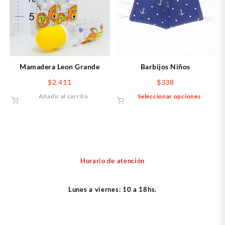
opcio
se
puede
elegir
en
la
págin
Mamadera Leon Grande
Barbijos Niños
de
$
2.411
$
338
produ
Este
Añadir al carrito
Seleccionar opciones
produ
tiene
múltip
varian
Las
opcio
Horario de atención
se
puede
Lunes a viernes: 10 a 18hs.
elegir
en
la
págin