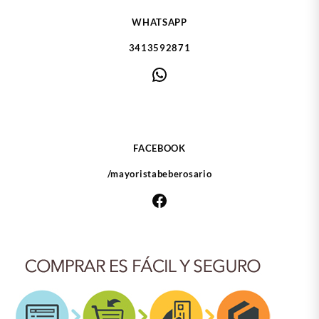
de
WHATSAPP
produ
3413592871
WhatsApp
FACEBOOK
/mayoristabeberosario
Facebook