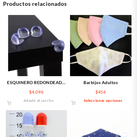
Productos relacionados
ESQUINERO REDONDEADO
Barbijos Adultos
x8
$
4.096
$
456
Este
Añadir al carrito
Seleccionar opciones
produ
tiene
múltip
varian
Las