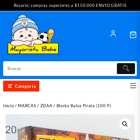
Saltar
Rosario: compras superiores a $150.000 ENVIO GRATIS
al
contenido
Categoría
Inicio
/
MARCAS
/
ZDAA
/ Blocky Balsa Pirata (100 P)