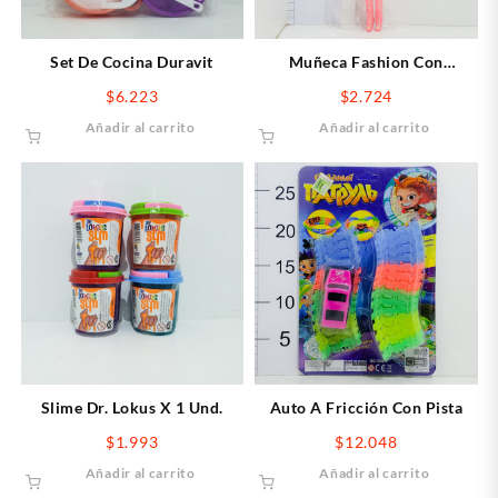
Set De Cocina Duravit
Muñeca Fashion Con
Accesorios
$
6.223
$
2.724
Añadir al carrito
Añadir al carrito
Auto A Fricción Con Pista
Slime Dr. Lokus X 1 Und.
$
12.048
$
1.993
Añadir al carrito
Añadir al carrito