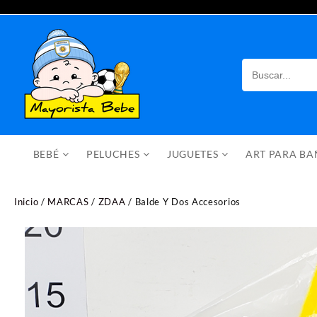
Saltar
al
contenido
BEBÉ
PELUCHES
JUGUETES
ART PARA B
Inicio
/
MARCAS
/
ZDAA
/ Balde Y Dos Accesorios