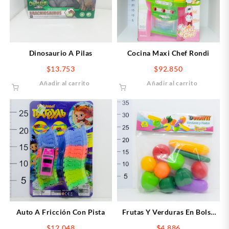
Dinosaurio A Pilas
Cocina Maxi Chef Rondi
$
13.753
$
92.850
Añadir al carrito
Añadir al carrito
Auto A Fricción Con Pista
Frutas Y Verduras En Bolsa
Duravit
$
12.048
$
4.886