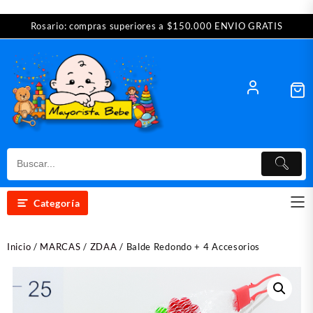
Saltar
Rosario: compras superiores a $150.000 ENVIO GRATIS
al
contenido
Categoría
Inicio
/
MARCAS
/
ZDAA
/ Balde Redondo + 4 Accesorios