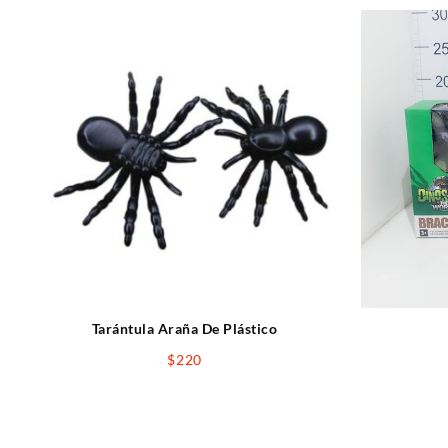
Tarántula Araña De Plástico
$
220