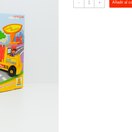
-
+
Añadir al ca
Mecanico
Implas
cantidad