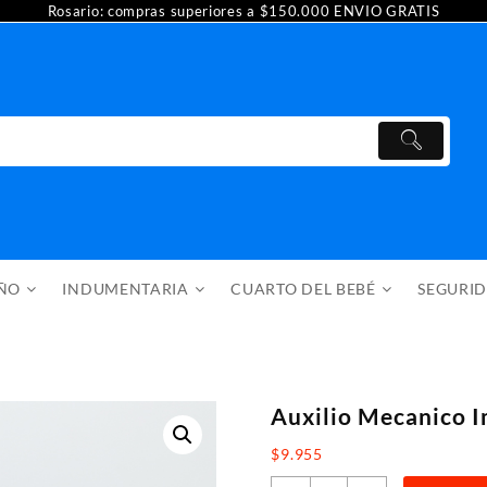
Rosario: compras superiores a $150.000 ENVIO GRATIS
AÑO
INDUMENTARIA
CUARTO DEL BEBÉ
SEGURI
Auxilio Mecanico 
$
9.955
Auxilio