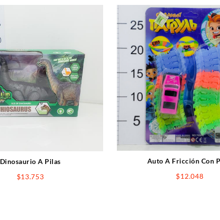
Auto A Fricción Con P
Dinosaurio A Pilas
$
12.048
$
13.753