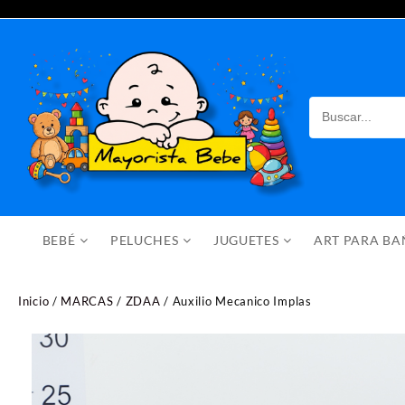
Saltar
al
contenido
BEBÉ
PELUCHES
JUGUETES
ART PARA B
Inicio
/
MARCAS
/
ZDAA
/ Auxilio Mecanico Implas