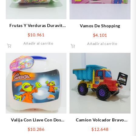
Frutas Y Verduras Duravit
Vamos De Shopping
Canasto
$
10.961
$
4.101
Añadir al carrito
Añadir al carrito
Valija Con Llave Con Dos
Camion Volcador Bravo
Chikimasa
Turbo
$
10.286
$
12.648