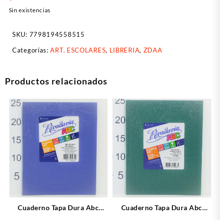
Sin existencias
SKU:
7798194558515
Categorías:
ART. ESCOLARES
,
LIBRERIA
,
ZDAA
Productos relacionados
Cuaderno Tapa Dura Abc
Cuaderno Tapa Dura Abc
Rivadavia X50 Hojas Rayadas
Rivadavia X50 Hojas