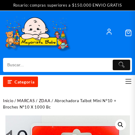
Saltar
Rosario: compras superiores a $150.000 ENVIO GRATIS
al
contenido
Categoría
Inicio
/
MARCAS
/
ZDAA
/ Abrochadora Talbot Mini N°10 +
Broches N°10 X 1000 Bc