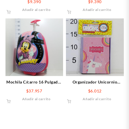
$
9.390
$
9.390
Azul
Cuadriculadas Verde
Añadir al carrito
Añadir al carrito
Mochila C/carro 16 Pulgadas
Organizador Unicornio
Minnie
Rainbow
$
37.957
$
6.012
Añadir al carrito
Añadir al carrito