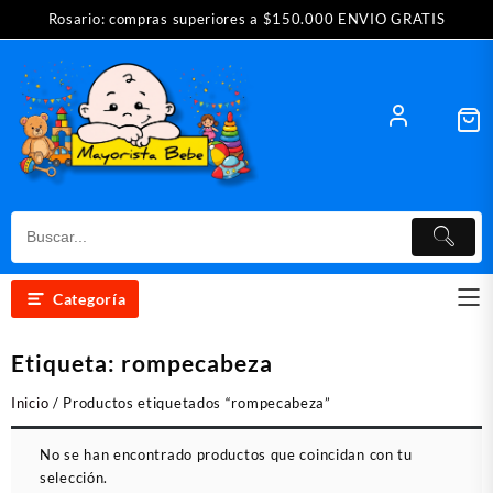
Saltar
Rosario: compras superiores a $150.000 ENVIO GRATIS
al
contenido
Categoría
Etiqueta:
rompecabeza
Inicio
/ Productos etiquetados “rompecabeza”
No se han encontrado productos que coincidan con tu
selección.