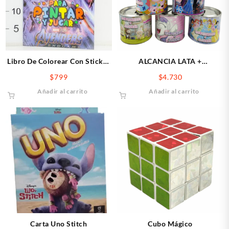
Libro De Colorear Con Sticker
ALCANCIA LATA +
AVENGERS
ROMPECABEZA
$
799
$
4.730
Añadir al carrito
Añadir al carrito
Carta Uno Stitch
Cubo Mágico