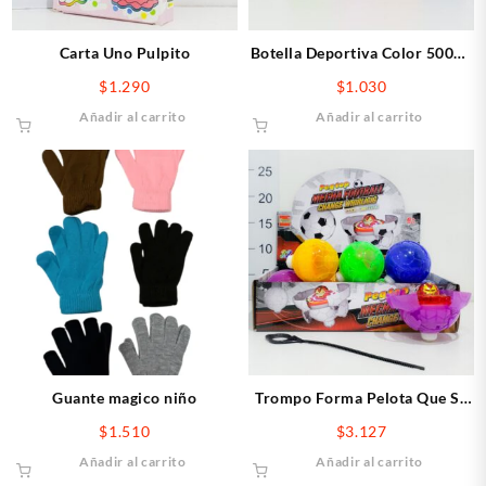
Carta Uno Pulpito
Botella Deportiva Color 500ml
( Y Color Pastel)
$
1.290
$
1.030
Añadir al carrito
Añadir al carrito
Guante magico niño
Trompo Forma Pelota Que Se
Abre X1pcs
$
1.510
$
3.127
Añadir al carrito
Añadir al carrito