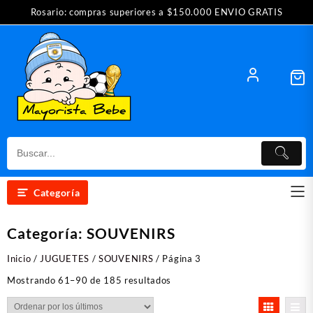
Saltar
Rosario: compras superiores a $150.000 ENVIO GRATIS
al
contenido
Categoría
Categoría:
SOUVENIRS
Inicio
/
JUGUETES
/
SOUVENIRS
/ Página 3
Ordenado
Mostrando 61–90 de 185 resultados
por
los