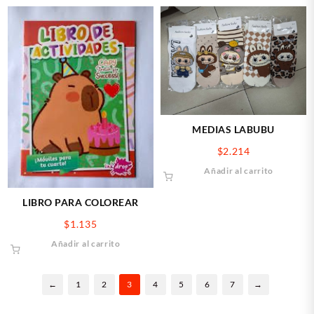
MEDIAS LABUBU
$
2.214
Añadir al carrito
LIBRO PARA COLOREAR
$
1.135
Añadir al carrito
←
1
2
3
4
5
6
7
→