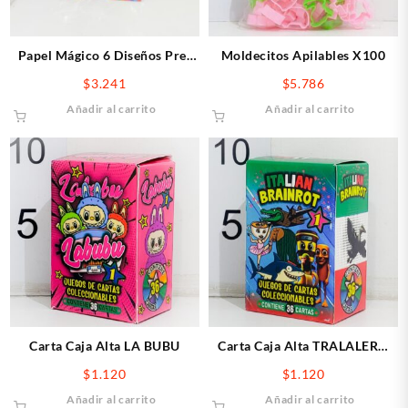
Papel Mágico 6 Diseños Pre-
Moldecitos Apilables X100
impresos
$
3.241
$
5.786
Añadir al carrito
Añadir al carrito
Carta Caja Alta LA BUBU
Carta Caja Alta TRALALERO
TRALALA
$
1.120
$
1.120
Añadir al carrito
Añadir al carrito