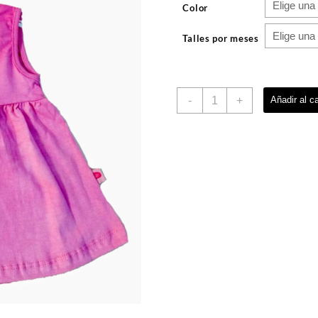
Color
Talles por meses
Vestido
-
+
Añadir al ca
Hippie
Chic
cantidad