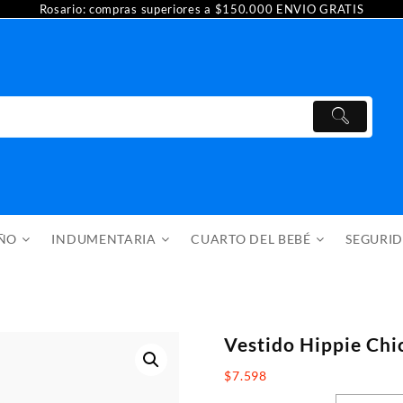
Rosario: compras superiores a $150.000 ENVIO GRATIS
AÑO
INDUMENTARIA
CUARTO DEL BEBÉ
SEGURI
Vestido Hippie Chi
$
7.598