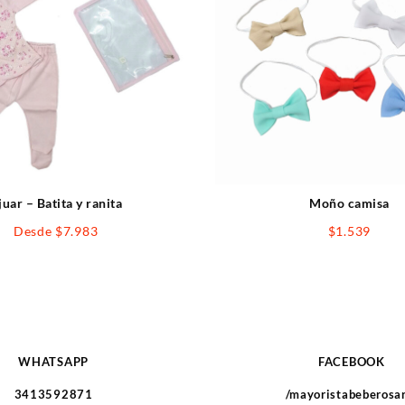
juar – Batita y ranita
Moño camisa
Desde
$
7.983
$
1.539
WHATSAPP
FACEBOOK
3413592871
/mayoristabeberosa