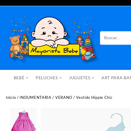
Saltar
al
contenido
BEBÉ
PELUCHES
JUGUETES
ART PARA B
Inicio
/
INDUMENTARIA
/
VERANO
/ Vestido Hippie Chic