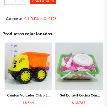
Añadir al carrito
-
+
Ballena
cantidad
Categorías:
CHIFLES
,
JUGUETES
Productos relacionados
Camion Volcador Chico En
Set Duravit Cocina Con
Red
Canasto
$
8.844
$
16.785