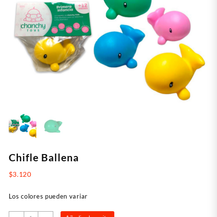
Chifle Ballena
$
3.120
Los colores pueden variar
Chifle