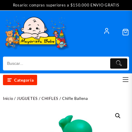
Saltar
Rosario: compras superiores a $150.000 ENVIO GRATIS
al
contenido
Categoría
Inicio
/
JUGUETES
/
CHIFLES
/ Chifle Ballena