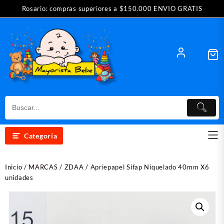
Saltar
Rosario: compras superiores a $150.000 ENVIO GRATIS
al
contenido
Categoría
Inicio
/
MARCAS
/
ZDAA
/ Apriepapel Sifap Niquelado 40mm X6
unidades